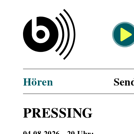
KOMM
6 Uhr:
B
...
Hören
Sen
PRESSING
04.08.2026 - 20 Uhr: