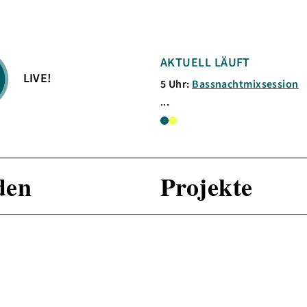
ENDE SENDUNG
AKTUELL LÄUFT
LIVE!
assnachtmixsession
5 Uhr:
Bassnachtmixsession
...
den
Projekte