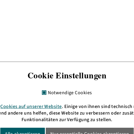
Cookie Einstellungen
Notwendige Cookies
n
Cookies auf unserer Website
. Einige von ihnen sind technisch
+ 49 621 3009797
HD: UKW 105,4 MHz
nd andere uns helfen, diese Website zu verbessern oder zusät
fo(at)bermudafunk.org
MA: UKW 89,6 MHz
Funktionalitäten zur Verfügung zu stellen.
oder im
Livestream
en: