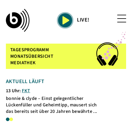
LIVE!
TAGESPROGRAMM
MONATSÜBERSICHT
MEDIATHEK
AKTUELL LÄUFT
KOMMENDE SE
13 Uhr:
FKT
14 Uhr:
FKT
bonnie & clyde – Einst gelegentlicher
bonnie & clyde – E
Lückenfüller und Geheimtipp, mausert sich
Lückenfüller und 
das bereits seit über 20 Jahren bewährte ...
das bereits seit ü