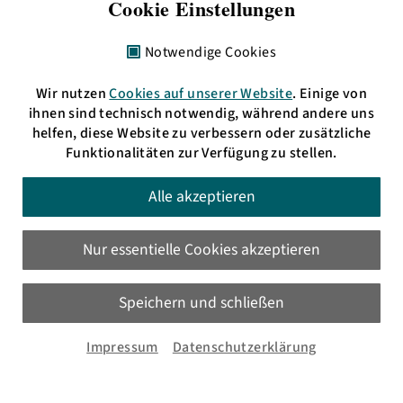
Cookie Einstellungen
Freies Radio Rhein-Neckar e. V.
Alte Feuerwache
Notwendige Cookies
Brückenstraße 2–4
68167 Mannheim
Wir nutzen
Cookies auf unserer Website
. Einige von
Impressum
ihnen sind technisch notwendig, während andere uns
helfen, diese Website zu verbessern oder zusätzliche
Funktionalitäten zur Verfügung zu stellen.
Telefon: + 49 621 3009797
eMail:
info(at)bermudafunk.org
Alle akzeptieren
Bürozeiten:
Mo. 17:00 bis 19:00 Uhr
Nur essentielle Cookies akzeptieren
Di., Mi. & Do. 11:00 bis 13:00 Uhr
sowie nach Vereinbarung
Speichern und schließen
Impressum
Datenschutzerklärung
HD: UKW 105,4 MHz
MA: UKW 89,6 MHz
oder im
Livestream