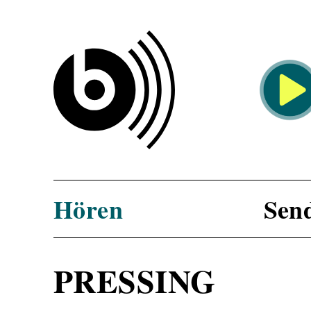
KOMM
1 Uhr:
DIE Me
Diskus
König 
Hören
Sen
PRESSING