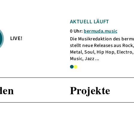
ENDE SENDUNG
AKTUELL LÄUFT
Bad News Entertainment
0 Uhr:
bermuda.music
LIVE!
dienkompetenz-Simulations-
Die Musikredaktion des berm
sions-Sendung - mit dem Guten
stellt neue Releases aus Rock,
und dem anderen Moderator.
Metal, Soul, Hip Hop, Electro,
Music, Jazz ...
den
Projekte