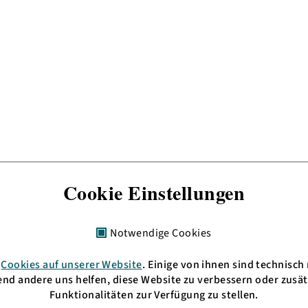
Cookie Einstellungen
Notwendige Cookies
n
Cookies auf unserer Website
. Einige von ihnen sind technisch
+ 49 621 3009797
HD: UKW 105,4 MHz
nd andere uns helfen, diese Website zu verbessern oder zusät
fo(at)bermudafunk.org
MA: UKW 89,6 MHz
Funktionalitäten zur Verfügung zu stellen.
oder im
Livestream