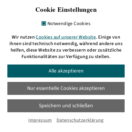
bermuda.funk
Cookie Einstellungen
Freies Radio Rhein-Neckar e. V.
Alte Feuerwache
Notwendige Cookies
Brückenstraße 2–4
68167 Mannheim
Wir nutzen
Cookies auf unserer Website
. Einige von
ihnen sind technisch notwendig, während andere uns
Impressum
helfen, diese Website zu verbessern oder zusätzliche
Funktionalitäten zur Verfügung zu stellen.
Telefon: + 49 621 3009797
eMail:
info(at)bermudafunk.org
Alle akzeptieren
Bürozeiten:
Mo. 17:00 bis 19:00 Uhr
Nur essentielle Cookies akzeptieren
Di., Mi. & Do. 11:00 bis 13:00 Uhr
sowie nach Vereinbarung
Speichern und schließen
Impressum
Datenschutzerklärung
HD: UKW 105,4 MHz
MA: UKW 89,6 MHz