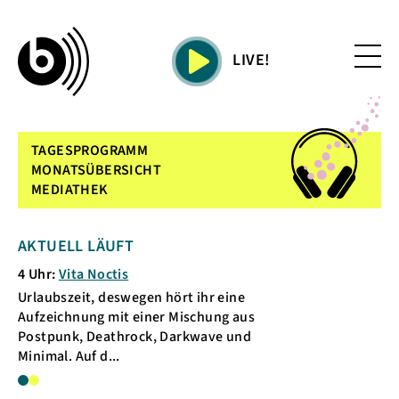
LIVE!
TAGESPROGRAMM
MONATSÜBERSICHT
MEDIATHEK
AKTUELL LÄUFT
KOMMENDE S
4 Uhr:
Vita Noctis
5 Uhr:
Cheval Noi
Urlaubszeit, deswegen hört ihr eine
Monsieur 70 Volt
Aufzeichnung mit einer Mischung aus
dem Lichstrahl d
Postpunk, Deathrock, Darkwave und
galoppieren und D
Minimal. Auf d...