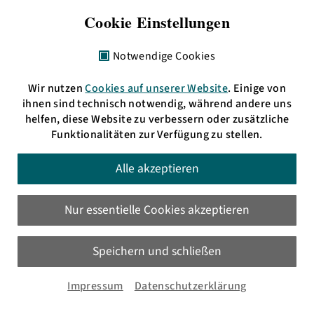
bermuda.funk
Cookie Einstellungen
Freies Radio Rhein-Neckar e. V.
Alte Feuerwache
Notwendige Cookies
Brückenstraße 2–4
68167 Mannheim
Wir nutzen
Cookies auf unserer Website
. Einige von
ihnen sind technisch notwendig, während andere uns
Impressum
helfen, diese Website zu verbessern oder zusätzliche
Funktionalitäten zur Verfügung zu stellen.
Telefon: + 49 621 3009797
eMail:
info(at)bermudafunk.org
Alle akzeptieren
Bürozeiten:
Mo. 17:00 bis 19:00 Uhr
Nur essentielle Cookies akzeptieren
Di., Mi. & Do. 11:00 bis 13:00 Uhr
sowie nach Vereinbarung
Speichern und schließen
Impressum
Datenschutzerklärung
HD: UKW 105,4 MHz
MA: UKW 89,6 MHz