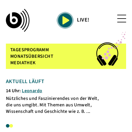
LIVE!
TAGESPROGRAMM
MONATSÜBERSICHT
MEDIATHEK
AKTUELL LÄUFT
KOMMENDE S
14 Uhr:
Leonardo
15 Uhr:
Glottal S
Nützliches und Faszinierendes von der Welt,
Musik aus 2026Wi
die uns umgibt. Mit Themen aus Umwelt,
rapiden Sozialab
Wissenschaft und Geschichte wie z. B. ...
erschüttert über
Anschla...