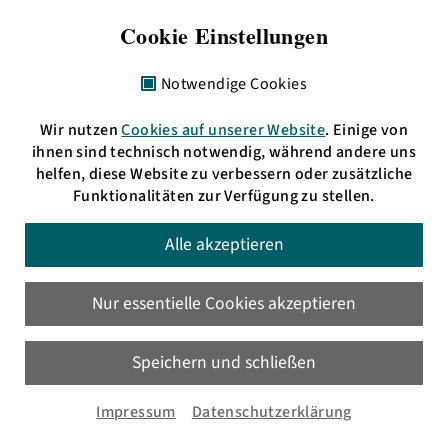
6 Uhr:
Sonar
Cookie Einstellungen
Verfügbar bis: 12.08.2026
Notwendige Cookies
Das regionale Infomagazin peilt die neuesten
Entwicklungen und skurrile Nebensächlichkeiten im
Wir nutzen
Cookies auf unserer Website
. Einige von
bermuda.dreieck an und ortet Highlights.
ihnen sind technisch notwendig, während andere uns
helfen, diese Website zu verbessern oder zusätzliche
Funktionalitäten zur Verfügung zu stellen.
Alle akzeptieren
7 Uhr:
Sonar
Nur essentielle Cookies akzeptieren
Verfügbar bis: 12.08.2026
Speichern und schließen
Das regionale Infomagazin peilt die neuesten
Entwicklungen und skurrile Nebensächlichkeiten im
Impressum
Datenschutzerklärung
bermuda.dreieck an und ortet Highlights.