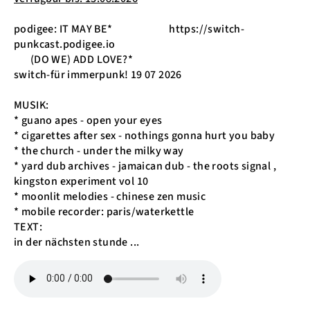
podigee: IT MAY BE* https://switch-
punkcast.podigee.io
(DO WE) ADD LOVE?*
switch-für immerpunk! 19 07 2026
MUSIK:
* guano apes - open your eyes
* cigarettes after sex - nothings gonna hurt you baby
* the church - under the milky way
* yard dub archives - jamaican dub - the roots signal ,
kingston experiment vol 10
* moonlit melodies - chinese zen music
* mobile recorder: paris/waterkettle
TEXT:
in der nächsten stunde ...