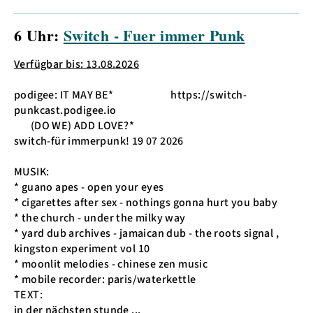
6 Uhr:
Switch - Fuer immer Punk
Verfügbar bis: 13.08.2026
podigee: IT MAY BE* https://switch-
punkcast.podigee.io
(DO WE) ADD LOVE?*
switch-für immerpunk! 19 07 2026
MUSIK:
* guano apes - open your eyes
* cigarettes after sex - nothings gonna hurt you baby
* the church - under the milky way
* yard dub archives - jamaican dub - the roots signal ,
kingston experiment vol 10
* moonlit melodies - chinese zen music
* mobile recorder: paris/waterkettle
TEXT:
in der nächsten stunde ...