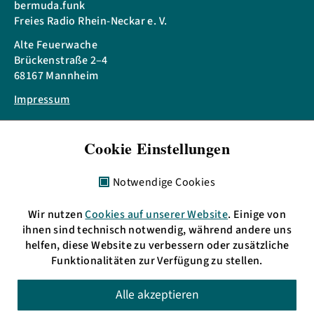
bermuda.funk
Freies Radio Rhein-Neckar e. V.
Alte Feuerwache
Brückenstraße 2–4
68167 Mannheim
Impressum
Telefon: + 49 621 3009797
Cookie Einstellungen
eMail:
info(at)bermudafunk.org
Bürozeiten:
Notwendige Cookies
Mo. 17:00 bis 19:00 Uhr
Di., Mi. & Do. 11:00 bis 13:00 Uhr
Wir nutzen
Cookies auf unserer Website
. Einige von
sowie nach Vereinbarung
ihnen sind technisch notwendig, während andere uns
helfen, diese Website zu verbessern oder zusätzliche
Funktionalitäten zur Verfügung zu stellen.
HD: UKW 105,4 MHz
Alle akzeptieren
MA: UKW 89,6 MHz