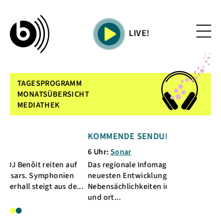
LIVE!
TAGESPROGRAMM
MONATSÜBERSICHT
MEDIATHEK
KOMMENDE SENDUNG
AKT
6 Uhr:
Sonar
5 Uh
 reiten auf
Das regionale Infomagazin peilt die
Mons
ymphonien
neuesten Entwicklungen und skurrile
dem 
gt aus de...
Nebensächlichkeiten im bermuda.dreieck an
galo
und ort...