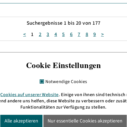
Suchergebnisse 1 bis 20 von 177
<
1
2
3
4
5
6
7
8
9
>
Cookie Einstellungen
Notwendige Cookies
n
Cookies auf unserer Website
. Einige von ihnen sind technisch
+ 49 621 3009797
HD: UKW 105,4 MHz
nd andere uns helfen, diese Website zu verbessern oder zusät
fo(at)bermudafunk.org
MA: UKW 89,6 MHz
Funktionalitäten zur Verfügung zu stellen.
oder im
Livestream
en:
 bis 19:00 Uhr
Alle akzeptieren
Nur essentielle Cookies akzeptieren
 Do. 11:00 bis 13:00 Uhr