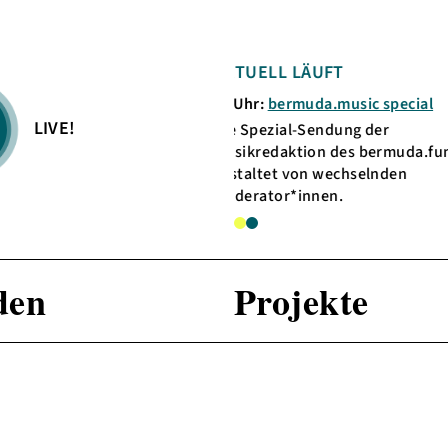
AKTUELL LÄUFT
KOMMENDE SEND
13 Uhr:
bermuda.music special
LIVE!
Die Spezial-Sendung der
Musikredaktion des bermuda.funk,
gestaltet von wechselnden
Moderator*innen.
den
Projekte