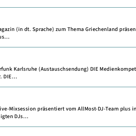
gazin (in dt. Sprache) zum Thema Griechenland präsenti
aus…
rfunk Karlsruhe (Austauschsendung) DIE Medienkompet
r. DIE…
ive-Mixsession präsentiert vom AllMost-DJ-Team plus 
iligten DJs…