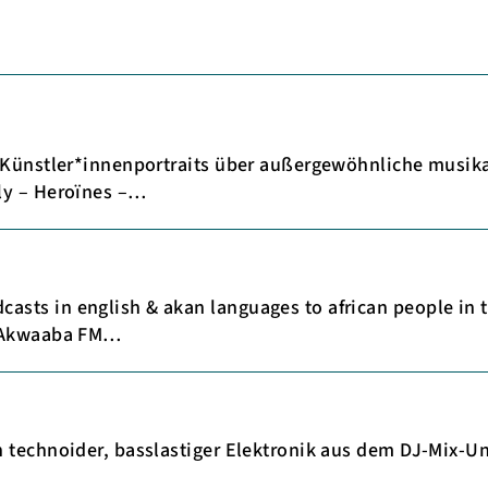
 Künstler*innenportraits über außergewöhnliche musika
ly – Heroïnes –…
sts in english & akan languages to african people in
. Akwaaba FM…
n technoider, basslastiger Elektronik aus dem DJ-Mix