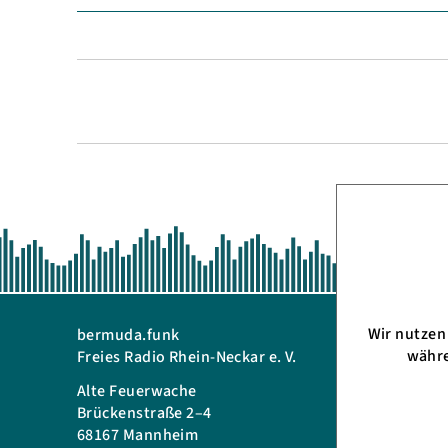
Wir nutze
bermuda.funk
Telefon: 
währe
Freies Radio Rhein-Neckar e. V.
eMail:
in
Alte Feuerwache
Bürozeit
Brückenstraße 2–4
Mo. 17:00
68167 Mannheim
Di., Mi. &