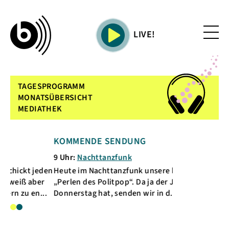
LIVE!
TAGESPROGRAMM
MONATSÜBERSICHT
MEDIATHEK
KOMMENDE SENDUNG
AKTUELL L
9 Uhr:
Nachttanzfunk
jeden
Heute im Nachttanzfunk unsere kleine Reihe
ber
„Perlen des Politpop“. Da ja der Juli einen 5.
n...
Donnerstag hat, senden wir in d...