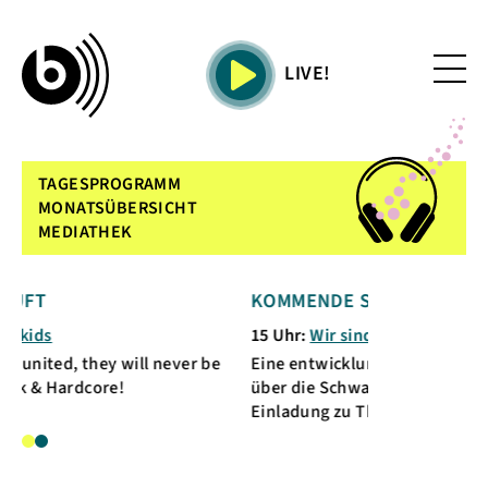
LIVE!
TAGESPROGRAMM
MONATSÜBERSICHT
MEDIATHEK
KOMMENDE SENDUNG
15 Uhr:
Wir sind wer wir waren
ey will never be
Eine entwicklungspsychologische Sendung
e!
über die Schwangerschaft bis zum Tod. Eine
Einladung zu Themen mit denen wir (fas...