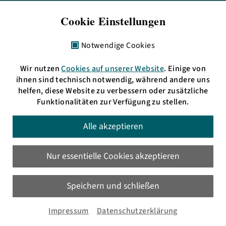
Telefon: + 49 621 3009797
Cookie Einstellungen
eMail:
info(at)bermudafunk.org
Bürozeiten:
Notwendige Cookies
Mo. 17:00 bis 19:00 Uhr
Di., Mi. & Do. 11:00 bis 13:00 Uhr
Wir nutzen
Cookies auf unserer Website
. Einige von
sowie nach Vereinbarung
ihnen sind technisch notwendig, während andere uns
helfen, diese Website zu verbessern oder zusätzliche
Funktionalitäten zur Verfügung zu stellen.
HD: UKW 105,4 MHz
Alle akzeptieren
MA: UKW 89,6 MHz
oder im
Livestream
Nur essentielle Cookies akzeptieren
Speichern und schließen
Besuche uns auf
Facebook und Instagram!
Impressum
Datenschutzerklärung