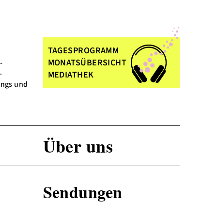
NDE SENDUNG
AKTUELL LÄUFT
TAGESPROGRAMM
ermuda.music special
12 Uhr:
Rund um die Beatles
MONATSÜBERSICHT
ial-Sendung der
Ausgefallene Coverversionen -
daktion des bermuda.funk,
Kurioses rund um die Beatles -
MEDIATHEK
t von wechselnden
Hintergründe zu einzelnen Son
or*innen.
natürlich auch Beatlesli...
Über uns
Sendungen