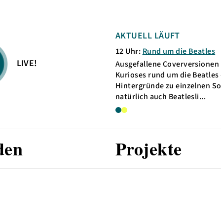
G
AKTUELL LÄUFT
KOMME
pecial
12 Uhr:
Rund um die Beatles
13 Uhr:
b
LIVE!
Ausgefallene Coverversionen -
Die Spez
muda.funk,
Kurioses rund um die Beatles -
Musikre
en
Hintergründe zu einzelnen Songs und
gestalte
natürlich auch Beatlesli...
Moderat
den
Projekte