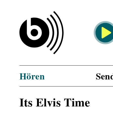
KOMMENDE SENDUN
13 Uhr:
bermuda.music s
Die Spezial-Sendung der
Musikredaktion des ber
gestaltet von wechselnd
Moderator*innen.
Hören
Sen
Its Elvis Time