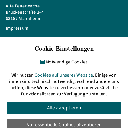
Alte Feuerwache
Brückenstraße 2–4
68167 Mannheim
Impressum
Telefon: + 49 621 3009797
Cookie Einstellungen
eMail:
info(at)bermudafunk.org
Bürozeiten:
Notwendige Cookies
Mo. 17:00 bis 19:00 Uhr
Di., Mi. & Do. 11:00 bis 13:00 Uhr
Wir nutzen
Cookies auf unserer Website
. Einige von
sowie nach Vereinbarung
ihnen sind technisch notwendig, während andere uns
helfen, diese Website zu verbessern oder zusätzliche
Funktionalitäten zur Verfügung zu stellen.
HD: UKW 105,4 MHz
Alle akzeptieren
MA: UKW 89,6 MHz
oder im
Livestream
Nur essentielle Cookies akzeptieren