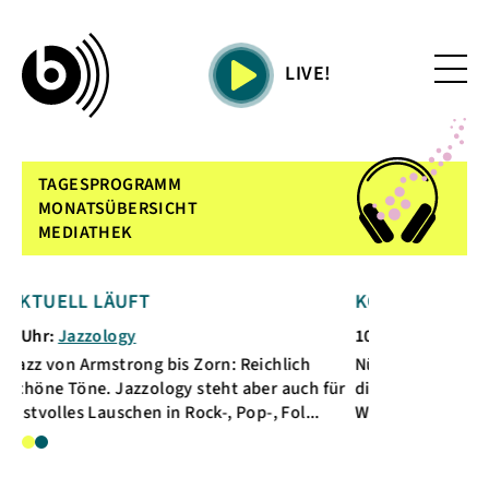
LIVE!
TAGESPROGRAMM
MONATSÜBERSICHT
MEDIATHEK
ELL LÄUFT
KOMMENDE SENDUN
Jazzology
10 Uhr:
Leonardo
on Armstrong bis Zorn: Reichlich
Nützliches und Faszinier
 Töne. Jazzology steht aber auch für
die uns umgibt. Mit The
lles Lauschen in Rock-, Pop-, Fol...
Wissenschaft und Geschich