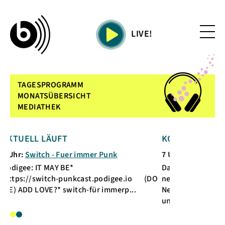
LIVE!
TAGESPROGRAMM
MONATSÜBERSICHT
MEDIATHEK
LL LÄUFT
KOMMENDE SENDUNG
witch - Fuer immer Punk
7 Uhr:
Sonar
gee: IT MAY BE*
Das regionale Infomagazin
//switch-punkcast.podigee.io (DO
neuesten Entwicklungen 
 LOVE?* switch-für immerp...
Nebensächlichkeiten im 
und ort...