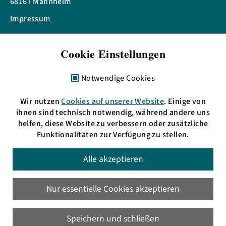
68167 Mannheim
Impressum
Telefon: + 49 621 3009797
Cookie Einstellungen
eMail:
info(at)bermudafunk.org
Bürozeiten:
Notwendige Cookies
Mo. 17:00 bis 19:00 Uhr
Di., Mi. & Do. 11:00 bis 13:00 Uhr
Wir nutzen
Cookies auf unserer Website
. Einige von
sowie nach Vereinbarung
ihnen sind technisch notwendig, während andere uns
helfen, diese Website zu verbessern oder zusätzliche
Funktionalitäten zur Verfügung zu stellen.
HD: UKW 105,4 MHz
Alle akzeptieren
MA: UKW 89,6 MHz
oder im
Livestream
Nur essentielle Cookies akzeptieren
Speichern und schließen