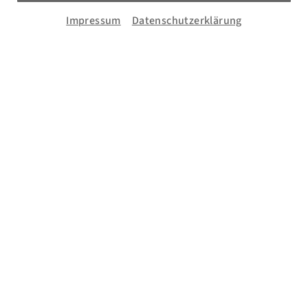
Telefon: + 49 621 3009797
Impressum
Datenschutzerklärung
eMail:
info(at)bermudafunk.org
Bürozeiten:
Mo. 17:00 bis 19:00 Uhr
Di., Mi. & Do. 11:00 bis 13:00 Uhr
sowie nach Vereinbarung
HD: UKW 105,4 MHz
MA: UKW 89,6 MHz
oder im
Livestream
Besuche uns auf
Facebook und Instagram!