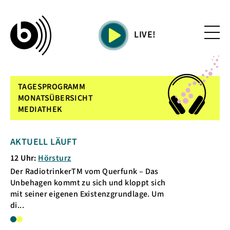
LIVE!
TAGESPROGRAMM
MONATSÜBERSICHT
MEDIATHEK
AKTUELL LÄUFT
KOMMENDE 
12 Uhr:
Hörsturz
13 Uhr:
TSIN-A
in
Der RadiotrinkerTM vom Querfunk – Das
Die Sendung des
 –
Unbehagen kommt zu sich und kloppt sich
Deutschland e.
mit seiner eigenen Existenzgrundlage. Um
informiert die 
di...