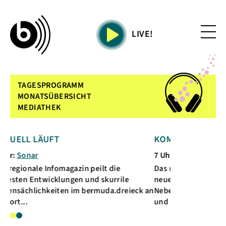
LIVE!
TAGESPROGRAMM
MONATSÜBERSICHT
MEDIATHEK
L LÄUFT
KOMMENDE SENDUNG
nar
7 Uhr:
Sonar
nale Infomagazin peilt die
Das regionale Infomagazin p
 Entwicklungen und skurrile
neuesten Entwicklungen un
hlichkeiten im bermuda.dreieck an
Nebensächlichkeiten im be
.
und ort...