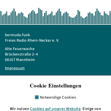
bermuda.funk
Freies Radio Rhein-Neckar e. V.
Alte Feuerwache
Brückenstraße 2–4
68167 Mannheim
Impressum
Telefon: + 49 621 3009797
Cookie Einstellungen
eMail:
info(at)bermudafunk.org
Bürozeiten:
Notwendige Cookies
Mo. 17:00 bis 19:00 Uhr
Di., Mi. & Do. 11:00 bis 13:00 Uhr
Wir nutzen
Cookies auf unserer Website
. Einige von